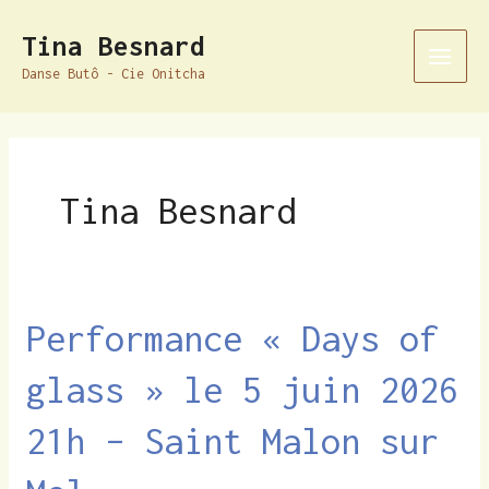
Aller
Pagination
Main
Tina Besnard
au
d’article
Men
Danse Butô - Cie Onitcha
contenu
Tina Besnard
Performance « Days of
Performance
« Days
glass » le 5 juin 2026
of
glass »
21h – Saint Malon sur
le
5