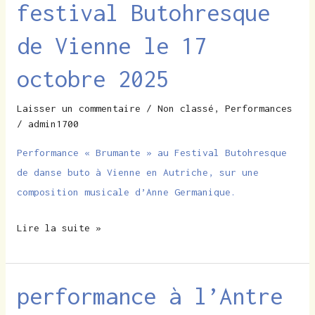
festival Butohresque
festival
Butohresque
de Vienne le 17
de
Vienne
octobre 2025
le
Laisser un commentaire
/
Non classé
,
Performances
17
/
admin1700
octobre
2025
Performance « Brumante » au Festival Butohresque
de danse buto à Vienne en Autriche, sur une
composition musicale d’Anne Germanique.
Lire la suite »
performance à l’Antre
performance
à