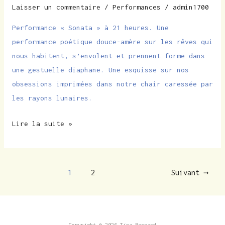
le
Laisser un commentaire
/
Performances
/
admin1700
13
Performance « Sonata » à 21 heures. Une
novembre
performance poétique douce-amère sur les rêves qui
2024
nous habitent, s’envolent et prennent forme dans
une gestuelle diaphane. Une esquisse sur nos
obsessions imprimées dans notre chair caressée par
les rayons lunaires.
Lire la suite »
1
2
Suivant
→