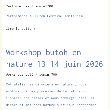
Performances
/
admin1700
3
octobre
Performance au Butoh Festival Amsterdam
2026
–
Lire la suite »
Amsterdam
Workshop butoh en
Workshop
butoh
nature 13-14 juin 2026
en
nature
Workshops butô
/
admin1700
13-
Cet atelier se déroulera en nature ; nous
14
explorerons des processus de la nature pour
juin
inspirer nos danses et nous immerger dans les
2026
décors et matières naturels et nous rapprocher