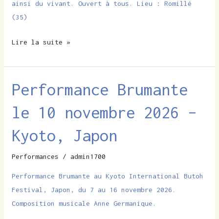
ainsi du vivant. Ouvert à tous. Lieu : Romillé
(35)
Lire la suite »
Performance Brumante
Performance
Brumante
le 10 novembre 2026 –
le
10
Kyoto, Japon
novembre
2026
Performances
/
admin1700
–
Performance Brumante au Kyoto International Butoh
Kyoto,
Festival, Japon, du 7 au 16 novembre 2026.
Japon
Composition musicale Anne Germanique.