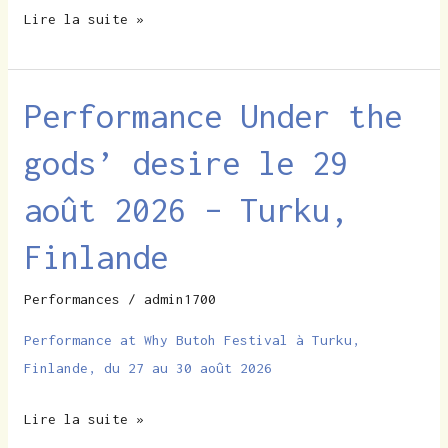
Lire la suite »
Performance Under the
Performance
Under
gods’ desire le 29
the
gods’
août 2026 – Turku,
desire
le
Finlande
29
Performances
/
admin1700
août
2026
Performance at Why Butoh Festival à Turku,
–
Finlande, du 27 au 30 août 2026
Turku,
Finlande
Lire la suite »