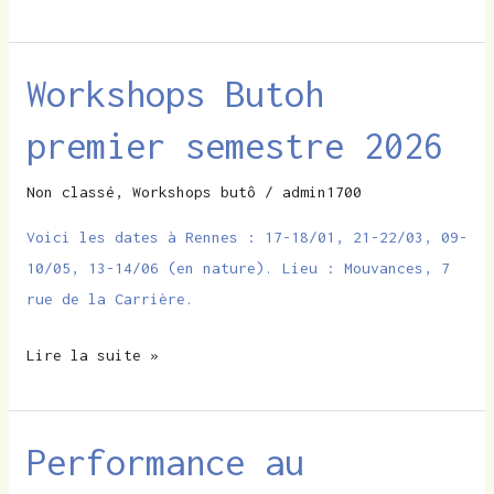
Workshops Butoh
Workshops
Butoh
premier semestre 2026
premier
semestre
Non classé
,
Workshops butô
/
admin1700
2026
Voici les dates à Rennes : 17-18/01, 21-22/03, 09-
10/05, 13-14/06 (en nature). Lieu : Mouvances, 7
rue de la Carrière.
Lire la suite »
Performance au
Performance
au