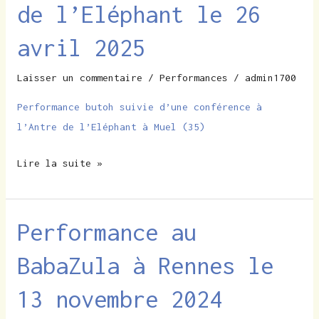
de l’Eléphant le 26
l’Antre
de
avril 2025
l’Eléphant
le
Laisser un commentaire
/
Performances
/
admin1700
26
Performance butoh suivie d’une conférence à
avril
l’Antre de l’Eléphant à Muel (35)
2025
Lire la suite »
Performance au
Performance
au
BabaZula à Rennes le
BabaZula
à
13 novembre 2024
Rennes