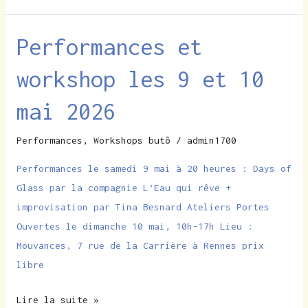
Performances et
Performances
et
workshop les 9 et 10
workshop
les
mai 2026
9
et
Performances
,
Workshops butô
/
admin1700
10
Performances le samedi 9 mai à 20 heures : Days of
mai
Glass par la compagnie L’Eau qui rêve +
2026
improvisation par Tina Besnard Ateliers Portes
Ouvertes le dimanche 10 mai, 10h-17h Lieu :
Mouvances, 7 rue de la Carrière à Rennes prix
libre
Lire la suite »