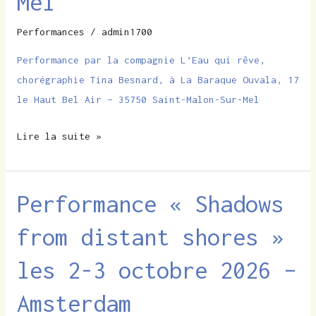
Mel
juin
Performances
/
admin1700
2026
21h
Performance par la compagnie L’Eau qui rêve,
–
chorégraphie Tina Besnard, à La Baraque Ouvala, 17
Saint
le Haut Bel Air – 35750 Saint-Malon-Sur-Mel
Malon
sur
Lire la suite »
Mel
Performance « Shadows
Performance
« Shadows
from distant shores »
from
distant
les 2-3 octobre 2026 –
shores »
les
Amsterdam
2-