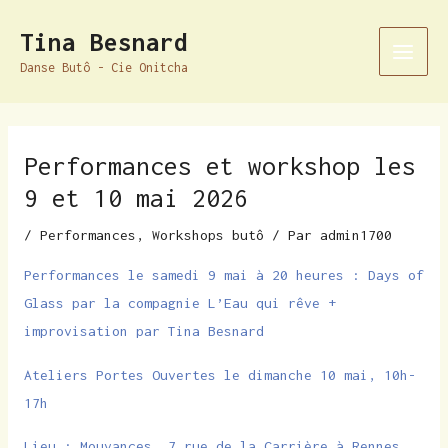
Aller
Navigation
Main
Tina Besnard
au
des
Men
Danse Butô - Cie Onitcha
contenu
articles
Performances et workshop les
9 et 10 mai 2026
/
Performances
,
Workshops butô
/ Par
admin1700
Performances le samedi 9 mai à 20 heures : Days of
Glass par la compagnie L’Eau qui rêve +
improvisation par Tina Besnard
Ateliers Portes Ouvertes le dimanche 10 mai, 10h-
17h
Lieu : Mouvances, 7 rue de la Carrière à Rennes