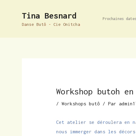
Aller
Navigation
Tina Besnard
au
des
Prochaines date
contenu
articles
Danse Butô - Cie Onitcha
Workshop butoh en
/
Workshops butô
/ Par
admin1
Cet atelier se déroulera en n
nous immerger dans les décors