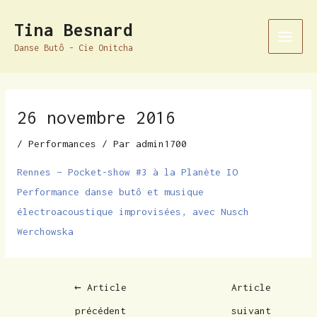
Aller
Navigation
Main
Tina Besnard
au
des
Men
Danse Butô - Cie Onitcha
contenu
articles
26 novembre 2016
/
Performances
/ Par
admin1700
Rennes – Pocket-show #3 à la Planète IO
Performance danse butô et musique
électroacoustique improvisées, avec Nusch
Werchowska
←
Article
Article
précédent
suivant