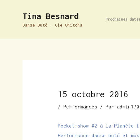
Aller
Navigation
Tina Besnard
au
des
Prochaines date
contenu
articles
Danse Butô - Cie Onitcha
15 octobre 2016
/
Performances
/ Par
admin170
Pocket-show #2 à la Planète I
Performance danse butô et mus