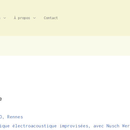
s
À propos
Contact
0
O, Rennes
ique électroacoustique improvisées, avec Nusch We