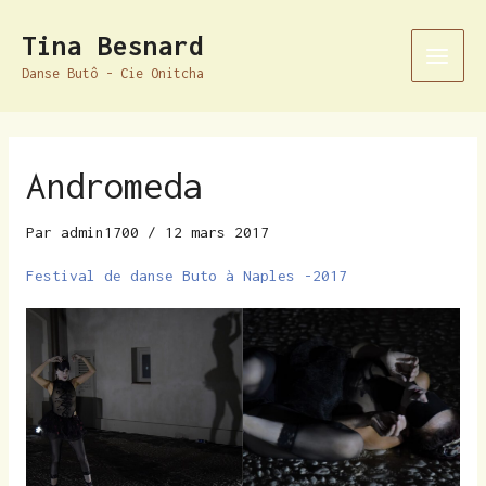
Aller
Navigation
Main
Tina Besnard
au
des
Men
Danse Butô - Cie Onitcha
contenu
articles
Andromeda
Par
admin1700
/
12 mars 2017
Festival de danse Buto à Naples -2017