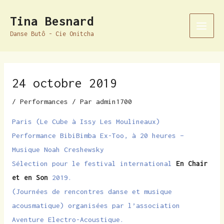
Aller
Navigation
Main
Tina Besnard
au
des
Men
Danse Butô - Cie Onitcha
contenu
articles
24 octobre 2019
/
Performances
/ Par
admin1700
Paris (Le Cube à Issy Les Moulineaux)
Performance BibiBimba Ex-Too, à 20 heures –
Musique Noah Creshewsky
Sélection pour le festival international
En Chair
et en Son
2019.
(Journées de rencontres danse et musique
acousmatique) organisées par l’association
Aventure Electro-Acoustique.