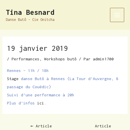
Aller
Navigation
Main
Tina Besnard
au
des
Men
Danse Butô - Cie Onitcha
contenu
articles
19 janvier 2019
/
Performances
,
Workshops butô
/ Par
admin1700
Rennes – 11h / 18h
Stage
danse Butô à Rennes (La Tour d’Auvergne, 8
passage du Couëdic)
Suivi d’une performance à 20h
Plus d’infos
ici
.
←
Article
Article