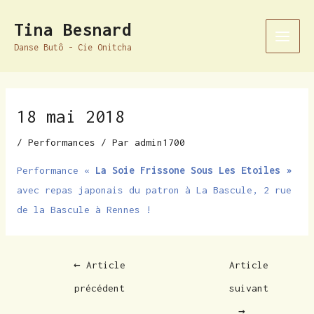
Aller
Navigation
Main
Tina Besnard
au
des
Men
Danse Butô - Cie Onitcha
contenu
articles
18 mai 2018
/
Performances
/ Par
admin1700
Performance «
La Soie Frissone Sous Les Etoiles »
avec repas japonais du patron à La Bascule, 2 rue
de la Bascule à Rennes !
←
Article
Article
précédent
suivant
→